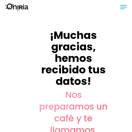
Skip
Men
to
main
content
¡Muchas
gracias,
hemos
recibido tus
datos!
Nos
preparamos un
café y te
llamamos,