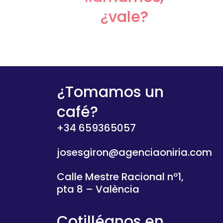
¿vale?
¿Tomamos un
café?
+34 659365057
josesgiron@agenciaoniria.com
Calle Mestre Racional nº1,
pta 8 – València
Cotilléanos en