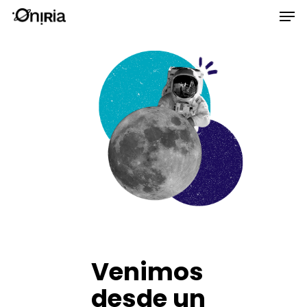
Skip
Men
to
main
content
Venimos
desde un