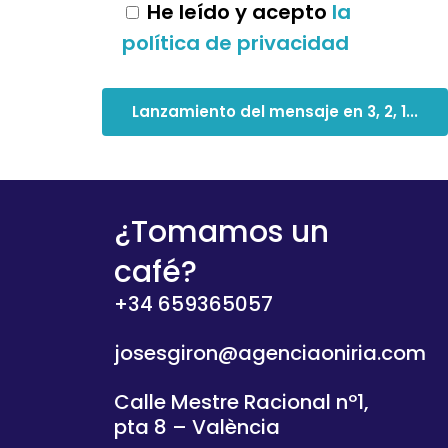
He leído y acepto
la
política de privacidad
¿Tomamos un
café?
+34 659365057
josesgiron@agenciaoniria.com
Calle Mestre Racional nº1,
pta 8 – València